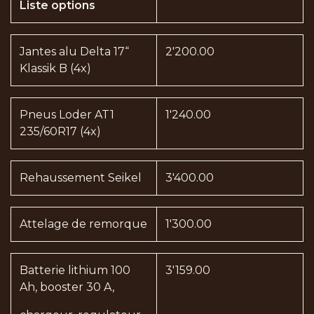
Liste options
Jantes alu Delta 17“
2'200.00
Klassik B (4x)
Pneus Loder AT1
1'240.00
235/60R17 (4x)
Rehaussement Seikel
3'400.00
Attelage de remorque
1'300.00
Batterie lithium 100
3'159.00
Ah, booster 30 A,