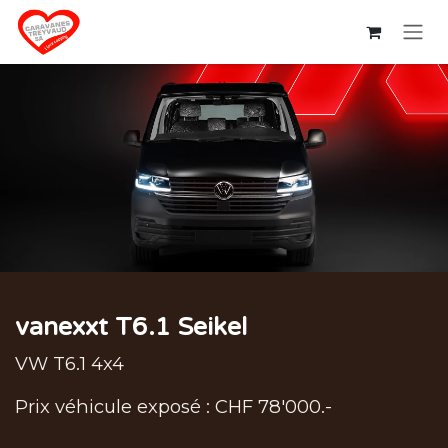
Se rendre au contenu
vanexxt T6.1 Seikel
VW T6.1 4x4
Prix véhicule exposé : CHF 78'000.-