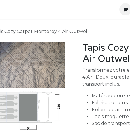
g
Produits
Location
Boutique
À propos
is Cozy Carpet Monterey 4 Air Outwell
Tapis Cozy
Air Outwel
Transformez votre e
4 Air ! Doux, durable
transport inclus.
Matériau doux e
Fabrication dur
Isolant pour un 
Tapis moquette
Sac de transport