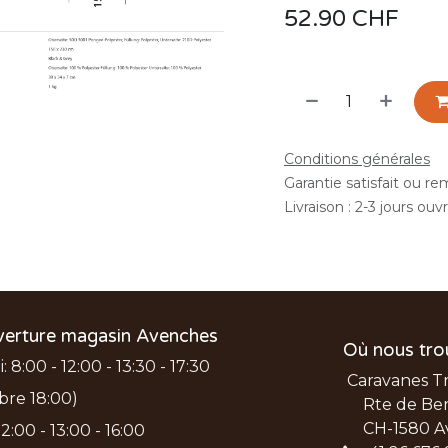
52.90
CHF
Conditions générales
Garantie satisfait ou r
Livraison : 2-3 jours ouv
verture magasin Avenches
Où nous tro
 8:00 - 12:00 - 13:30 - 17:30
Caravanes T
bre 18:00)
Rte de Ber
CH-1580 A
2:00 - 13:00 - 16:00