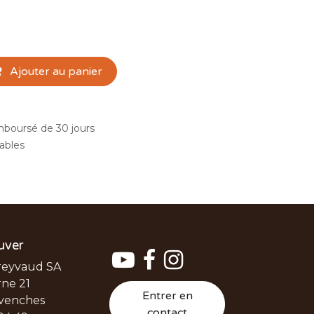
Ajouter au panier
emboursé de 30 jours
rables
uver
reyvaud SA
ne 21
Entrer en
venches
contact