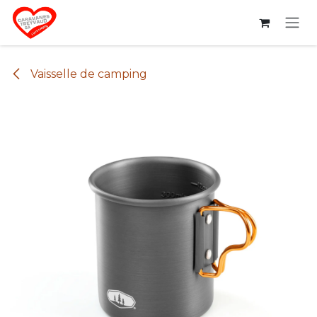
Se rendre au contenu
Vaisselle de camping