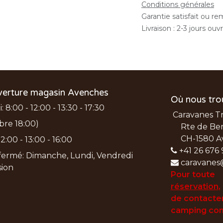
Conditions générales
Garantie satisfait ou r
Livraison : 2-3 jours ouv
verture magasin Avenches
Où nous tro
 8:00 - 12:00 - 13:30 - 17:30
Caravanes T
bre 18:00)
Rte de Ber
CH-1580 A
2:00 - 13:00 - 16:00
+41 26 676 
ermé: Dimanche, Lundi, Vendredi
caravanes
nsion
Pour toute
réservation
,
de
contacter
camping con