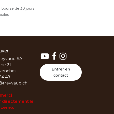
emboursé de 30 jours
rables
uver
reyvaud SA
ne 21
Entrer en
venches
contact
94 49
@treyvaud.ch
 merci
 directement le
cerné.