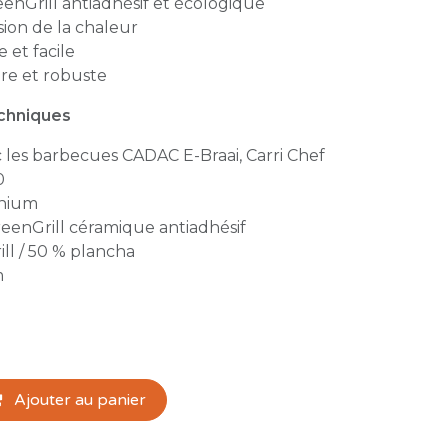
nGrill antiadhésif et écologique
sion de la chaleur
 et facile
re et robuste
echniques
 les barbecues CADAC E-Braai, Carri Chef
0
inium
eenGrill céramique antiadhésif
ill / 50 % plancha
m
Ajouter au panier