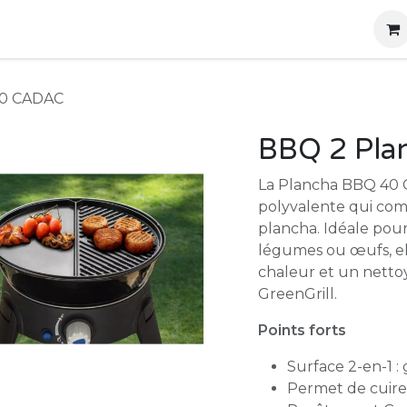
g
Produits
Location
Boutique
À propos
40 CADAC
BBQ 2 Pla
La Plancha BBQ 40 
polyvalente qui comb
plancha. Idéale pour
légumes ou œufs, ell
chaleur et un netto
GreenGrill.
Points forts
Surface 2-en-1 : 
Permet de cuire