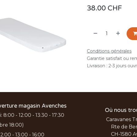
38.00
CHF
Conditions générales
Garantie satisfait ou r
Livraison : 2-3 jours ouv
verture magasin Avenches
Où nous tro
 8:00 - 12:00 - 13:30 - 17:30
Caravanes T
bre 18:00)
Rte de Ber
CH-1580 A
2:00 - 13:00 - 16:00