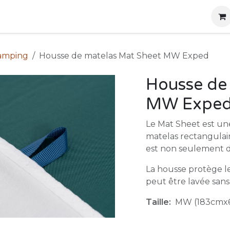
g
Produits
Location
Boutique
À propos
camping
Housse de matelas Mat Sheet MW Exped
Housse de
MW Expe
Le Mat Sheet est un
matelas rectangulair
est non seulement do
La housse protège le 
peut être lavée san
Taille:
MW (183cmx