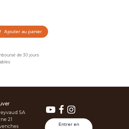
Ajouter au panier
emboursé de 30 jours
rables
uver
reyvaud SA
ne 21
Entrer en
venches