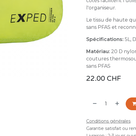
côtés facilitent l'ut
l'organiseur.
Le tissu de haute qu
sans PFAS et reconn
Spécifications:
5L, D
Matériau:
20 D nylon
coutures thermosou
sans PFAS
22.00
CHF
Conditions générales
Garantie satisfait ou r
Livraison : 2-3 jours ouv