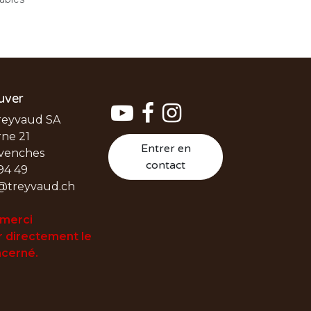
uver
reyvaud SA
ne 21
Entrer en
venches
contact
94 49
@treyvaud.ch
 merci
 directement le
cerné.