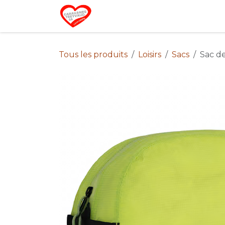
Se rendre au contenu
Home
Campin
Tous les produits
Loisirs
Sacs
Sac d