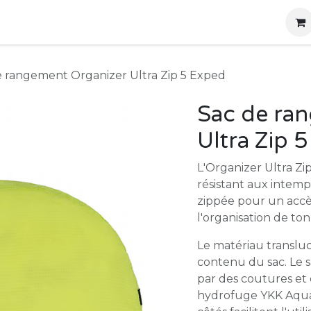
g
Produits
Location
Boutique
À propos
e rangement Organizer Ultra Zip 5 Exped
Sac de ra
Ultra Zip 
L'Organizer Ultra Zi
résistant aux intem
zippée pour un accès
l'organisation de t
Le matériau transluc
contenu du sac. Le 
par des coutures et
hydrofuge YKK Aqua