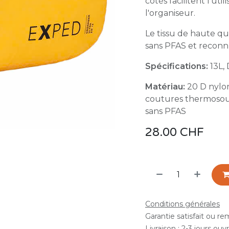
côtés facilitent l'ut
l'organiseur.
Le tissu de haute qu
sans PFAS et reconn
Spécifications:
13L, 
Matériau:
20 D nylon
coutures thermosou
sans PFAS
28.00
CHF
Conditions générales
Garantie satisfait ou r
Livraison : 2-3 jours ouv