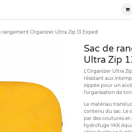
g
Produits
Location
Boutique
À propos
e rangement Organizer Ultra Zip 13 Exped
Sac de ra
Ultra Zip 
L'Organizer Ultra Zi
résistant aux intem
zippée pour un accès
l'organisation de t
Le matériau transluc
contenu du sac. Le 
par des coutures et
hydrofuge YKK Aqua