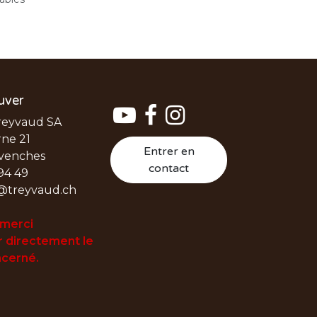
uver
reyvaud SA
ne 21
Entrer en
venches
contact
94 49
@treyvaud.ch
 merci
 directement le
cerné.