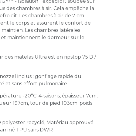
™ - Isolation Texpedloft soudée sur
ous des chambres à air. Cela empêche la
 refroidit. Les chambres à air de 7 cm
ent le corps et assurent le confort de
maintien. Les chambres latérales
 et maintiennent le dormeur sur le
r des matelas Ultra est en ripstop 75 D /
ozzel inclus : gonflage rapide du
é et sans effort pulmonaire.
érature -20°C, 4-saisons, épaisseur 7cm,
ueur 197cm, tour de pied 103cm, poids
D polyester recyclé, Matériau approuvé
m laminé TPU sans DWR