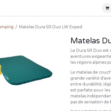
g
Produits
Location
Boutique
À propos
camping
Matelas Dura 5R Duo LW Exped
Matelas D
Le Dura 5R Duo est 
aventures exigeantes
les régions alpines 
Le matelas de couc
grande variété d'ave
entre durabilité, lég
est parfaite pour le
matelas indépendante
pas de sensation de