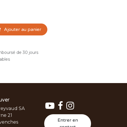
Ajouter au panier
emboursé de 30 jours
rables
uver
reyvaud SA
ne 21
Entrer en
venches