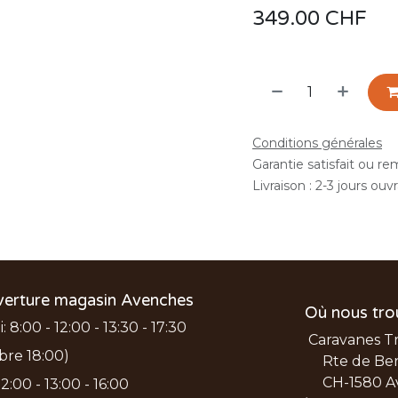
349.00
CHF
Conditions générales
Garantie satisfait ou r
Livraison : 2-3 jours ouv
verture magasin Avenches
Où nous tro
 8:00 - 12:00 - 13:30 - 17:30
Caravanes T
bre 18:00)
Rte de Ber
CH-1580 A
2:00 - 13:00 - 16:00