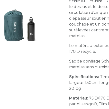
SYNMAT TECHNOLOGY
le dessus et le dess
circulation d'air qui
d'épaisseur soutienn
couchage et un bon 
surélevées centrent
matelas.
Le matériau extérieu
170 D recyclé.
Sac de gonflage Schn
matelas sans humidit
Spécifications:
Temp
largeur 130cm, long
2010g
Matériau:
75 D/170 
par bluesign®, Fil