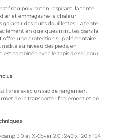
tériau poly-coton respirant, la tente
d'air et emmagasine la chaleur
 garantir des nuits douillettes. La tente
e facilement en quelques minutes dans la
t offre une protection supplémentaire
humidité au niveau des pieds, en
le est combinée avec le tapis de sol pour
nclus
est livrée avec un sac de rangement
rmet de la transporter facilement et de
echniques
amp 3.0 et X-Cover 2.0 : 240 x 120 x 154