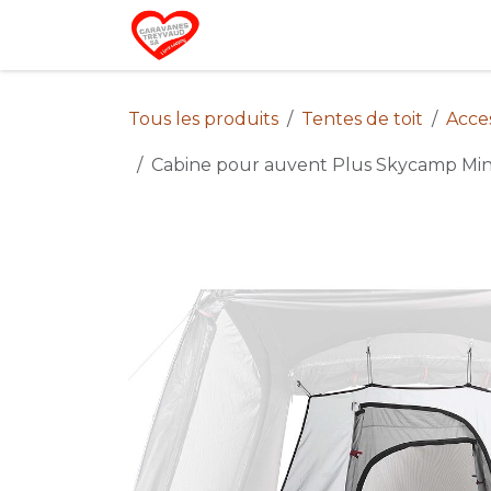
Se rendre au contenu
Home
Campin
Tous les produits
Tentes de toit
Acces
Cabine pour auvent Plus Skycamp Min