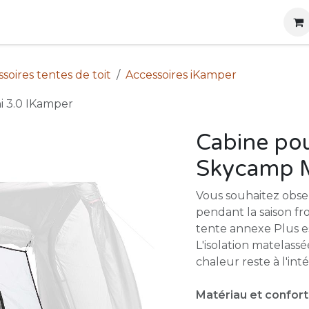
g
Produits
Location
Boutique
À propos
soires tentes de toit
Accessoires iKamper
i 3.0 IKamper
Cabine pou
Skycamp M
Vous souhaitez obse
pendant la saison fro
tente annexe Plus es
L'isolation matelass
chaleur reste à l'inté
Matériau et confort