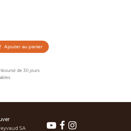
Ajouter au panier
emboursé de 30 jours
rables
uver
reyvaud SA