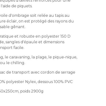
t équipés d'œillets renforcés pour une
 l'aide de piquets.
oile d'ombrage soit reliée au tapis au
re éclair, on est protégé des rayons du
 sable gênant.
atique et robuste en polyester 150 D
de, sangles d'épaule et dimensions
nsport facile.
, le caravaning, la plage, le pique-nique,
 ou le chilling.
1 sac de transport avec cordon de serrage
0% polyester Nylex, dessous 100% PVC
250x250cm, poids 2900g