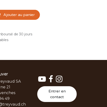
Ajouter au panier
emboursé de 30 jours
rables
uver
reyvaud SA
ne 21
Entrer en
venches
contact
94 49
@treyvaud.ch