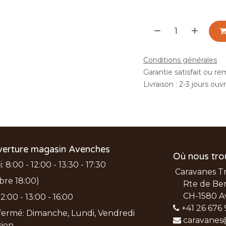
Conditions générales
Garantie satisfait ou r
Livraison : 2-3 jours ouv
verture magasin Avenches
Où nous tro
 8:00 - 12:00 - 13:30 - 17:30
Caravanes T
bre 18:00)
Rte de Ber
CH-1580 A
2:00 - 13:00 - 16:00
+41 26 676 
ermé: Dimanche, Lundi, Vendredi
caravanes
nsion