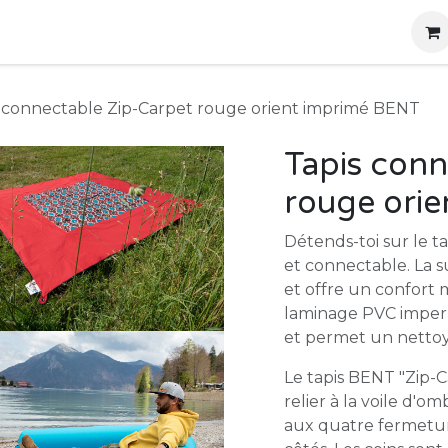
g
Produits
Location
Boutique
À propos
 connectable Zip-Carpet rouge orient imprimé BENT
Tapis conn
rouge ori
Détends-toi sur le t
et connectable. La s
et offre un confort 
laminage PVC imperm
et permet un nettoya
Le tapis BENT "Zip-
relier à la voile d'
aux quatre fermeture