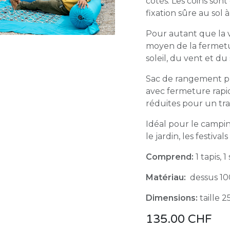
côtés. Les coins son
fixation sûre au sol à
Pour autant que la v
moyen de la fermetu
soleil, du vent et du
Sac de rangement pr
avec fermeture rapi
réduites pour un tra
Idéal pour le camping
le jardin, les festivals
Comprend:
1 tapis, 
Matériau:
dessus 10
Dimensions:
taille 
135.00
CHF