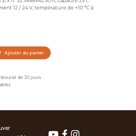
x p x h 32.9x48x42.5cm, capacité 25 l,
ent 12 / 24 V, température de +10 °C à
Ajouter au panier
emboursé de 30 jours
rables
uver