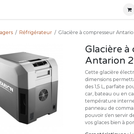
g
Produits
Location
Boutique
À propos
nagers
Réfrigérateur
Glacière à compresseur Antario
Glacière à
Antarion 2
Cette glacière élect
dimensions permettan
des 1,5 L, parfaite 
car, bateau ou en c
température interne
panneau de commande
pouvoir s'en servir d
vos glaces bien à po