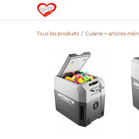
Se rendre au contenu
Home
Campin
Tous les produits
Cuisine + articles mé