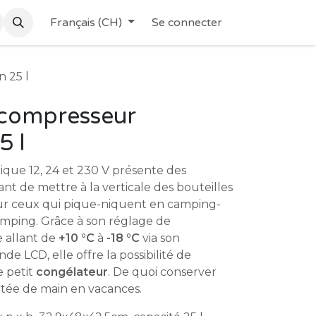
Français (CH)
Se connecter
n 25 l
 compresseur
5 l
rique 12, 24 et 230 V présente des
t de mettre à la verticale des bouteilles
pour ceux qui pique-niquent en camping-
amping. Grâce à son réglage de
 allant de
+10 °C
à
-18 °C
via son
 LCD, elle offre la possibilité de
e petit
congélateur
. De quoi conserver
rtée de main en vacances.