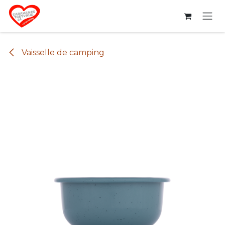
Se rendre au contenu
Vaisselle de camping