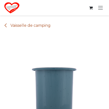
Se rendre au contenu
Vaisselle de camping