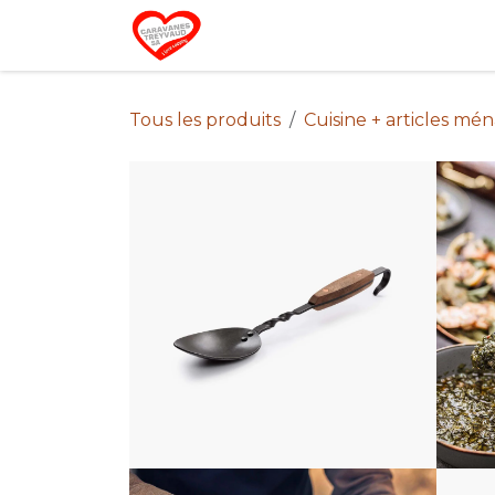
Se rendre au contenu
Home
Campin
Tous les produits
Cuisine + articles mé