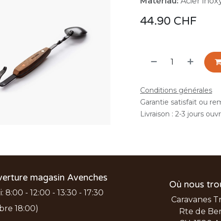
Matériau:
Acier inox
44.90
CHF
Conditions générales
Garantie satisfait ou r
Livraison : 2-3 jours ouv
verture magasin Avenches
Où nous tro
 8:00 - 12:00 - 13:30 - 17:30
Caravanes T
bre 18:00)
Rte de Ber