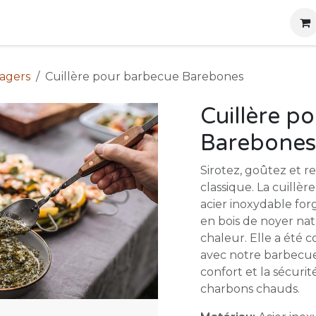
g
Produits
Location
Boutique
À propos
nagers
Cuillère pour barbecue Barebones
Cuillère p
Barebones
Sirotez, goûtez et r
classique. La cuillèr
acier inoxydable for
en bois de noyer nat
chaleur. Elle a été 
avec notre barbecue 
confort et la sécurit
charbons chauds.