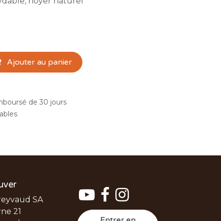
ydable, noyer naturel
Ajouter au panier
emboursé de 30 jours
rables
uver
reyvaud SA
ne 21
Entrer en