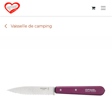
Se rendre au contenu
Vaisselle de camping