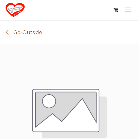
Se rendre au contenu
Go-Outside