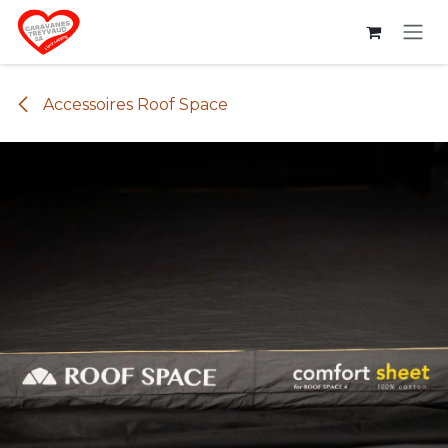
Se rendre au contenu
Accessoires Roof Space