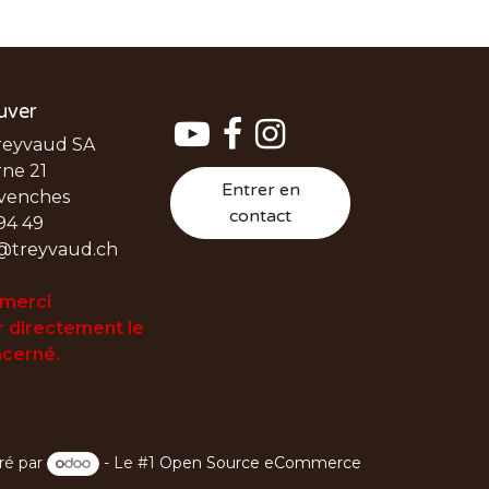
uver
reyvaud SA
ne 21
Entrer en
venches
contact
94 49
@treyvaud.ch
 merci
 directement le
cerné.
ré par
- Le #1
Open Source eCommerce