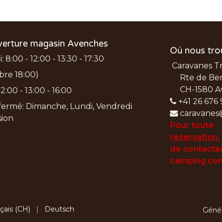
verture magasin Avenches
Où nous tro
 8:00 - 12:00 - 13:30 - 17:30
Caravanes T
bre 18:00)
Rte de Ber
CH-1580 A
2:00 - 13:00 - 16:00
+41 26 676 
ermé: Dimanche, Lundi, Vendredi
caravanes
nsion
Pour toute
réservation
,
de
contacter
camping con
çais (CH)
|
Deutsch
Géné