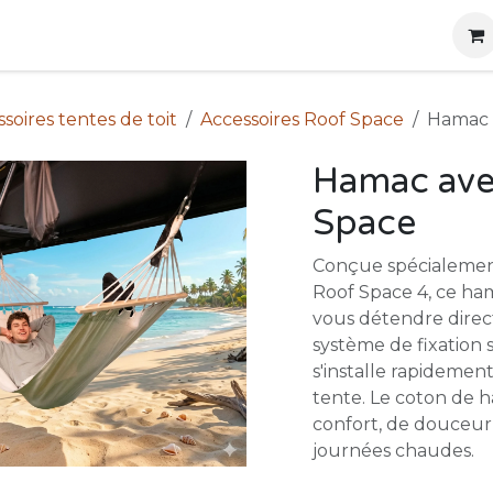
g
Produits
Location
Boutique
À propos
soires tentes de toit
Accessoires Roof Space
Hamac 
Hamac ave
Space
Conçue spécialement
Roof Space 4, ce ha
vous détendre direc
système de fixation 
s'installe rapidement
tente. Le coton de h
confort, de douceur 
journées chaudes.