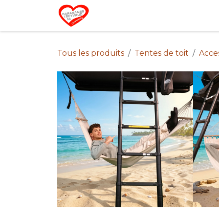
Se rendre au contenu
Home
Campin
Tous les produits
Tentes de toit
Acces