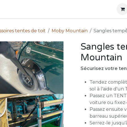
g
Produits
Location
Boutique
À propos
soires tentes de toit
Moby Mountain
Sangles temp
Sangles t
Mountain
Sécurisez votre ten
Tendez complètem
sol à l'aide d'
Passez un TENT 
voiture ou fixez-
Passez ensuite
barreau supérieu
Serrez-le jusqu'à