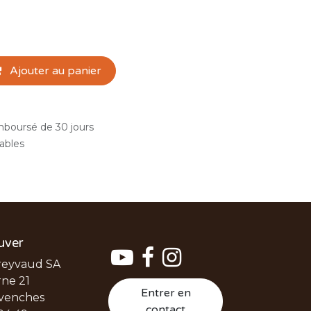
Ajouter au panier
emboursé de 30 jours
rables
uver
reyvaud SA
ne 21
Entrer en
venches
contact