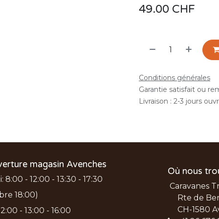
49.00
CHF
Conditions générales
Garantie satisfait ou r
Livraison : 2-3 jours ouv
verture magasin Avenches
Où nous tro
 8:00 - 12:00 - 13:30 - 17:30
Caravanes T
bre 18:00)
Rte de Ber
CH-1580 A
2:00 - 13:00 - 16:00