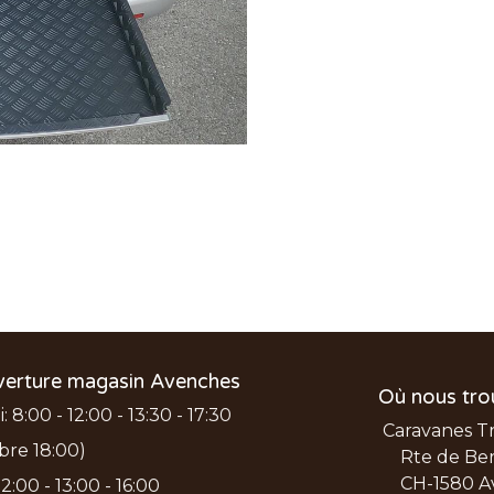
verture magasin Avenches
Où nous tro
 8:00 - 12:00 - 13:30 - 17:30
Caravanes T
bre 18:00)
Rte de Ber
CH-1580 A
2:00 - 13:00 - 16:00