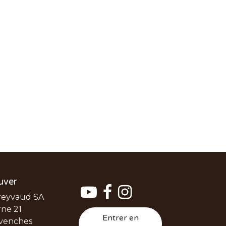
uver
reyvaud SA
ne 21
Entrer en
venches