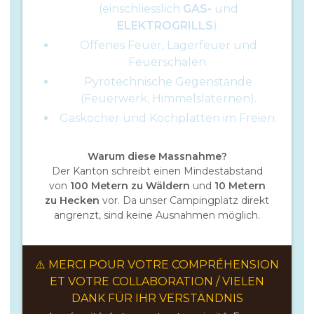
(einschliesslich
GAS-
und
ELEKTROGRILLS
).
Offenes Feuer, Lagerfeuer und
Feuerschalen.
Pyrotechnische Gegenstände
(Feuerwerk, Himmelslaternen).
Gaskocher und Kochplatten im Freien.
Warum diese Massnahme?
Der Kanton schreibt einen Mindestabstand
von
100 Metern zu Wäldern
und
10 Metern
zu Hecken
vor. Da unser Campingplatz direkt
angrenzt, sind keine Ausnahmen möglich.
⚠️ MERCI POUR VOTRE COMPRÉHENSION
ET VOTRE COLLABORATION / VIELEN
DANK FÜR IHR VERSTÄNDNIS