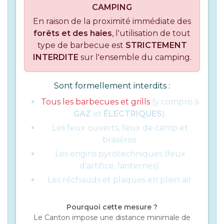
CAMPING
En raison de la proximité immédiate des
forêts et des haies
, l'utilisation de tout
type de barbecue est
STRICTEMENT
INTERDITE
sur l'ensemble du camping.
Sont formellement interdits :
Tous les barbecues et grills
(y compris à
GAZ
et
ÉLECTRIQUES
).
Les feux ouverts, feux de camp et
braséros.
Les engins pyrotechniques (feux
d'artifice, lanternes).
Les réchauds et plaques en plein air.
Pourquoi cette mesure ?
Le Canton impose une distance minimale de