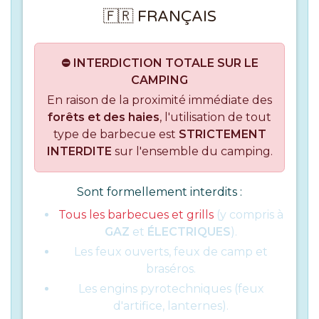
🇫🇷 FRANÇAIS
⛔ INTERDICTION TOTALE SUR LE
CAMPING
En raison de la proximité immédiate des
forêts et des haies
, l'utilisation de tout
type de barbecue est
STRICTEMENT
INTERDITE
sur l'ensemble du camping.
Sont formellement interdits :
Tous les barbecues et grills
(y compris à
GAZ
et
ÉLECTRIQUES
).
Les feux ouverts, feux de camp et
braséros.
Les engins pyrotechniques (feux
d'artifice, lanternes).