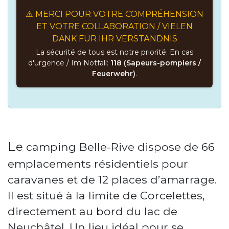
⚠️ MERCI POUR VOTRE COMPRÉHENSION
ET VOTRE COLLABORATION / VIELEN
DANK FÜR IHR VERSTÄNDNIS
La sécurité de tous est notre priorité. En cas
d'urgence / Im Notfall:
118 (Sapeurs-pompiers /
Feuerwehr)
.
L
e
camping Belle-Rive dispose de 66
emplacements résidentiels pour
caravanes et de 12 places d’amarrage.
Il est situé à la limite de Corcelettes,
directement au bord du lac de
Neuchâtel. Un lieu idéal pour se