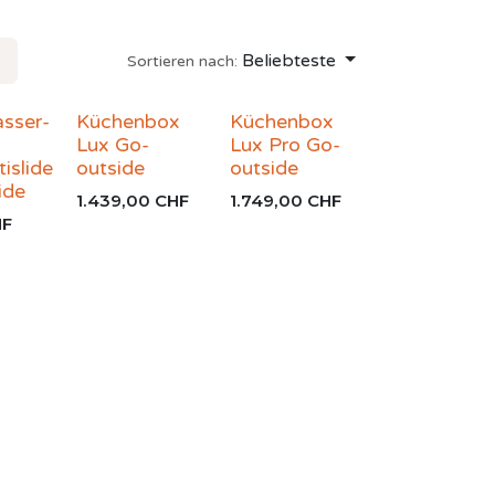
Beliebteste
Sortieren nach:
asser-
Küchenbox
Küchenbox
Lux Go-
Lux Pro Go-
islide
outside
outside
ide
1.439,00
CHF
1.749,00
CHF
F