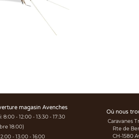
verture magasin Avenches
Où nous tro
 8:00 - 12:00 - 13:30 - 17:30
Caravanes T
bre 18:00)
Rte de Ber
CH-1580 A
2:00 - 13:00 - 16:00