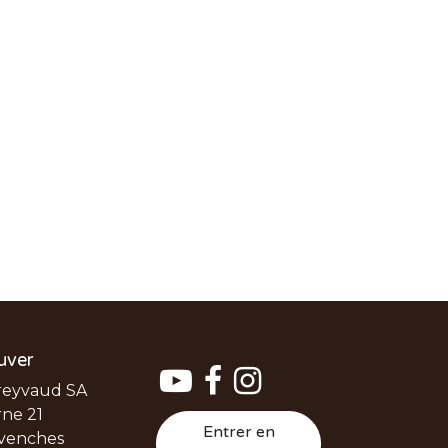
uver
reyvaud SA
ne 21
Entrer en
venches