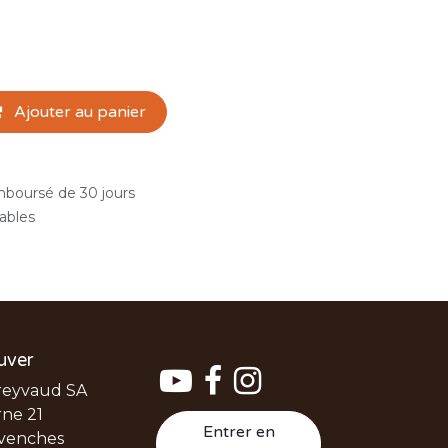
Ajouter au panier
emboursé de 30 jours
rables
uver
reyvaud SA
ne 21
Entrer en
venches