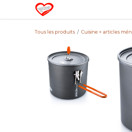
Se rendre au contenu
Home
Campin
Tous les produits
Cuisine + articles mé