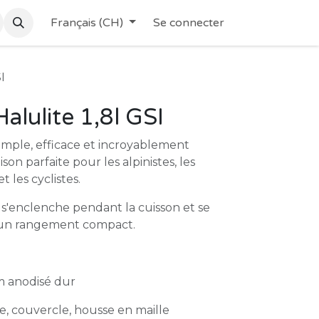
Français (CH)
Se connecter
I
alulite 1,8l GSI
simple, efficace et incroyablement
son parfaite pour les alpinistes, les
t les cyclistes.
s'enclenche pendant la cuisson et se
r un rangement compact.
 anodisé dur
e, couvercle, housse en maille