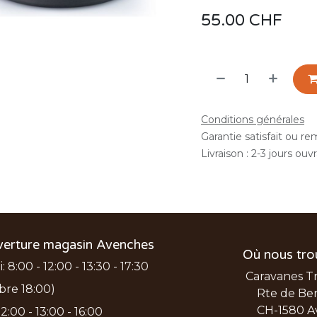
55.00
CHF
Conditions générales
Garantie satisfait ou r
Livraison : 2-3 jours ouv
verture magasin Avenches
Où nous tro
 8:00 - 12:00 - 13:30 - 17:30
Caravanes T
bre 18:00)
Rte de Ber
CH-1580 A
2:00 - 13:00 - 16:00