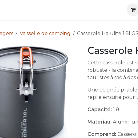
g
Produits
Location
Boutique
À propos
nagers
Vaisselle de camping
Casserole Halulite 1,8l GS
Casserole H
Cette casserole est 
robuste - la combinai
touristes à sac à dos e
Une poignée pliable 
replie ensuite pou
Capacité:
1.8l
Matériau:
Aluminium
Comprend:
Casserol