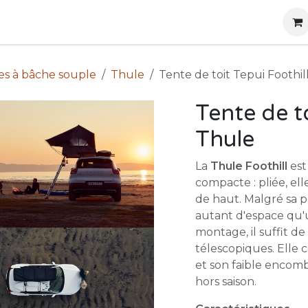
g
Produits
Location
Boutique
À propos
es à bâche souple
Thule
Tente de toit Tepui Foothi
Tente de to
Thule
La
Thule Foothill
est
compacte : pliée, el
de haut. Malgré sa pe
autant d'espace qu'u
montage, il suffit de
télescopiques. Elle
et son faible encom
hors saison.