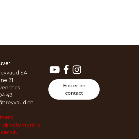
uver
reyvaud SA
ne 21
Entrer en
venches
contact
94 49
@treyvaud.ch
 merci
 directement le
cerné.