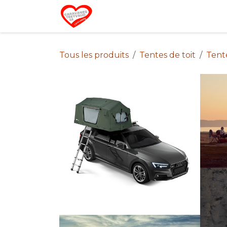
Se rendre au contenu
Home
Campin
Tous les produits
Tentes de toit
Tent