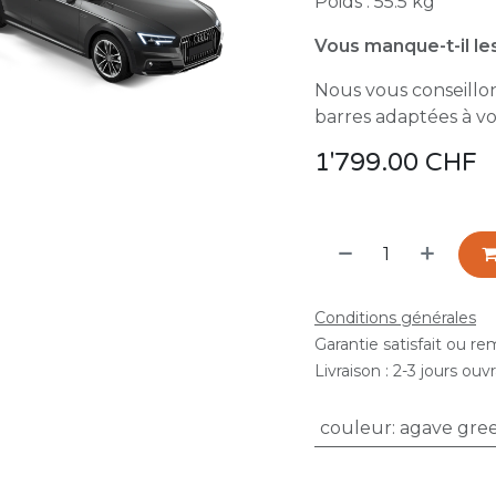
Poids : 55.5 kg
Vous manque-t-il les
Nous vous conseillon
barres adaptées à vo
1'799.00
CHF
Conditions générales
Garantie satisfait ou r
Livraison : 2-3 jours ouv
couleur
:
agave gre