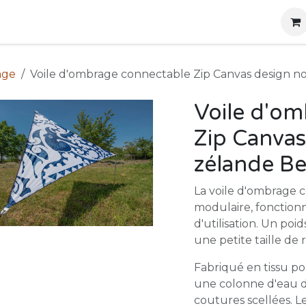
g
Produits
Location
Boutique
À propos
age
Voile d'ombrage connectable Zip Canvas design n
Voile d'o
Zip Canvas
zélande B
La voile d'ombrage 
modulaire, fonctionnel
d'utilisation. Un po
une petite taille de
Fabriqué en tissu po
une colonne d'eau d
coutures scellées. L