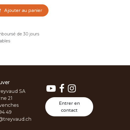
Ajouter au panier
emboursé de 30 jours
rables
uver
reyvaud SA
ne 21
Entrer en
venches
contact
94 49
@treyvaud.ch