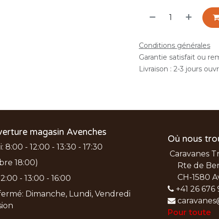
Conditions générales
Garantie satisfait ou r
Livraison : 2-3 jours ouv
verture magasin Avenches
Où nous tro
 8:00 - 12:00 - 13:30 - 17:30
Caravanes T
bre 18:00)
Rte de Ber
CH-1580 A
2:00 - 13:00 - 16:00
+41 26 676 
ermé: Dimanche, Lundi, Vendredi
caravanes
nsion
Pour toute