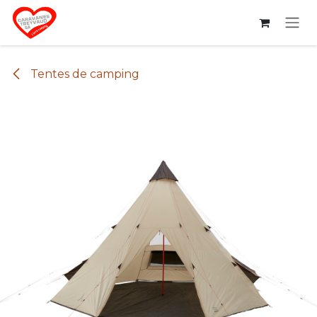
Se rendre au contenu
Tentes de camping