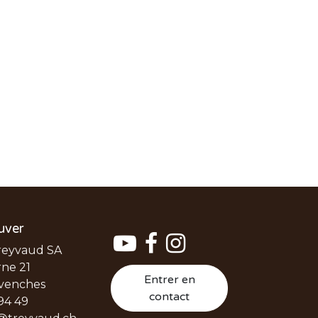
uver
reyvaud SA
ne 21
Entrer en
venches
contact
94 49