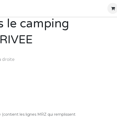
g
Produits
Location
Boutique
À propos
s le camping
RIVEE
té (contient les lignes MRZ qui remplissent