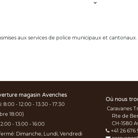
nsmises aux services de police municipaux et cantonaux.
verture magasin Avenches
Où nous tro
 8:00 - 12:00 - 13:30 - 17:30
Caravanes T
bre 18:00)
Rte de Ber
CH-1580 A
2:00 - 13:00 - 16:00
+41 26 676 
ermé: Dimanche, Lundi, Vendredi