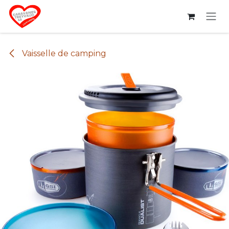
Se rendre au contenu
Vaisselle de camping