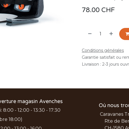
78.00
CHF
Conditions générales
Garantie satisfait ou r
Livraison : 2-3 jours ouv
verture magasin Avenches
Où nous tro
 8:00 - 12:00 - 13:30 - 17:30
Caravanes T
bre 18:00)
Rte de Ber
CH-1580 A
2:00 - 13:00 - 16:00