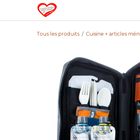
Se rendre au contenu
Home
Campin
Tous les produits
Cuisine + articles mé