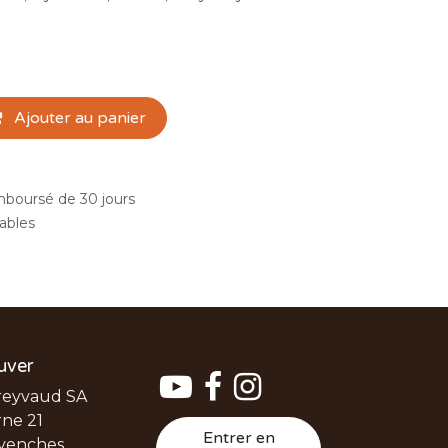
Ajouter au panier
emboursé de 30 jours
rables
uver
reyvaud SA
ne 21
Entrer en
venches