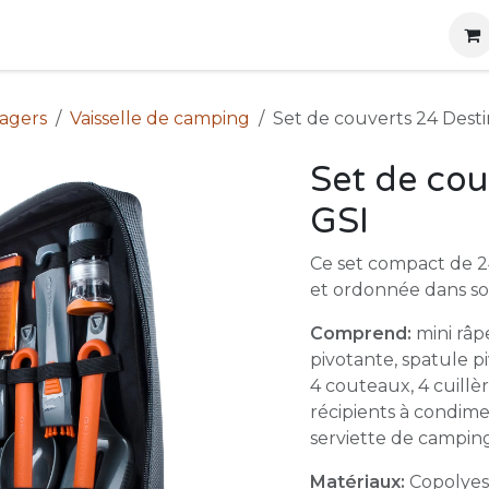
g
Produits
Location
Boutique
À propos
nagers
Vaisselle de camping
Set de couverts 24 Desti
Set de cou
GSI
Ce set compact de 2
et ordonnée dans so
Comprend:
mini râpe
pivotante, spatule pi
4 couteaux, 4 cuillè
récipients à condime
serviette de camping
Matériaux:
Copolyest