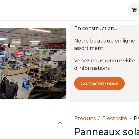
g
Produits
Location
Boutique
À propos
En construction...
Notre boutique en ligne 
assortiment.
Venez nous rendre visite
d'informations !
Contactez-nous
Produits
Electricité
P
Panneaux sola