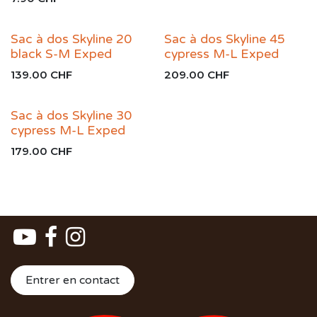
Sac à dos Skyline 20
Sac à dos Skyline 45
black S-M Exped
cypress M-L Exped
139.00
CHF
209.00
CHF
Sac à dos Skyline 30
cypress M-L Exped
179.00
CHF
Entrer en contact