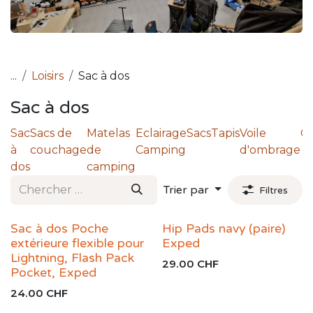
...
Loisirs
Sac à dos
Sac à dos
Sac
Sacs de
Matelas
Eclairage
Sacs
Tapis
Voile
Or
à
couchage
de
Camping
d'ombrage
dos
camping
Trier par
Filtres
Sac à dos Poche
Hip Pads navy (paire)
extérieure flexible pour
Exped
Lightning, Flash Pack
29.00
CHF
Pocket, Exped
24.00
CHF