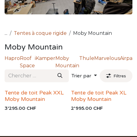
...
Tentes à coque rigide
Moby Mountain
Moby Mountain
Hapro
Roof
iKamper
Moby
Thule
Marvelous
Airpass
Space
Mountain
Trier par
Filtres
Tente de toit Peak XXL
Tente de toit Peak XL
Moby Mountain
Moby Mountain
3'295.00
CHF
2'995.00
CHF