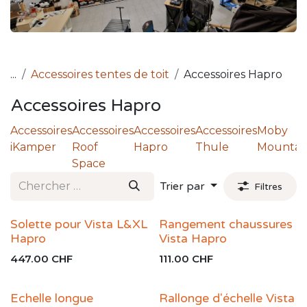
...
Accessoires tentes de toit
Accessoires Hapro
Accessoires Hapro
Accessoires
Accessoires
Accessoires
Accessoires
Moby
iKamper
Roof
Hapro
Thule
Mountai
Space
Trier par
Filtres
Solette pour Vista L&XL
Rangement chaussures
Hapro
Vista Hapro
447.00
CHF
111.00
CHF
Echelle longue
Rallonge d'échelle Vista