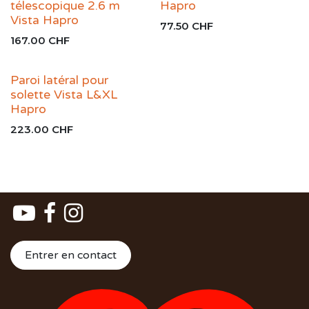
télescopique 2.6 m
Hapro
Vista Hapro
77.50
CHF
167.00
CHF
Paroi latéral pour
solette Vista L&XL
Hapro
223.00
CHF
Entrer en contact