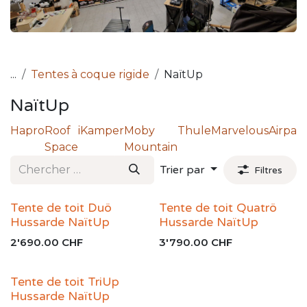
...
Tentes à coque rigide
NaïtUp
NaïtUp
Hapro
Roof
iKamper
Moby
Thule
Marvelous
Airpass
Space
Mountain
Trier par
Filtres
Tente de toit Duö
Tente de toit Quatrö
Hussarde NaïtUp
Hussarde NaïtUp
2'690.00
CHF
3'790.00
CHF
Tente de toit TriUp
Hussarde NaïtUp