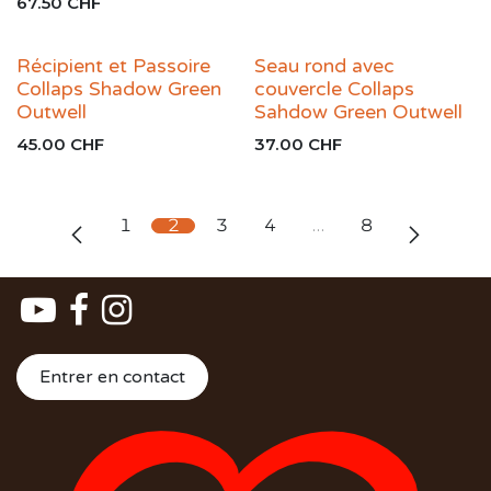
67.50
CHF
Récipient et Passoire
Seau rond avec
Collaps Shadow Green
couvercle Collaps
Outwell
Sahdow Green Outwell
45.00
CHF
37.00
CHF
1
2
3
4
…
8
Entrer en contact