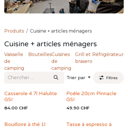
Produits
Cuisine + articles ménagers
Cuisine + articles ménagers
Vaisselle
Bouteilles
Cuisines
Grill et
Réfrigérateur
de
de
brasero
camping
camping
Trier par
Filtres
Casserole 4.7l Halulite
Poêle 20cm Pinnacle
GSI
GSI
84.00
CHF
49.90
CHF
Bouilloire à thé 1l
Tasse à espresso à